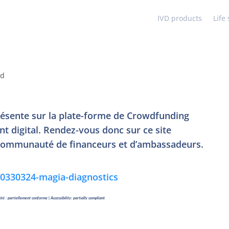
IVD products
Life
ed
résente sur la plate-forme de Crowdfunding
nt digital. Rendez-vous donc sur ce site
e communauté de financeurs et d’ambassadeurs.
30330324-magia-diagnostics
lité : partiellement conforme | Accessibility: partially compliant