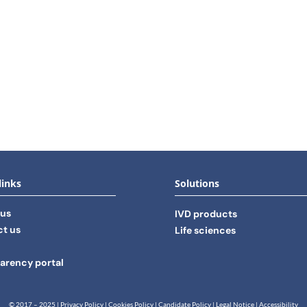
links
Solutions
 us
IVD products
t us
Life sciences
arency portal
© 2017 – 2025 |
Privacy Policy
|
Cookies Policy
|
Candidate Policy
|
Legal Notice
|
Accessibility