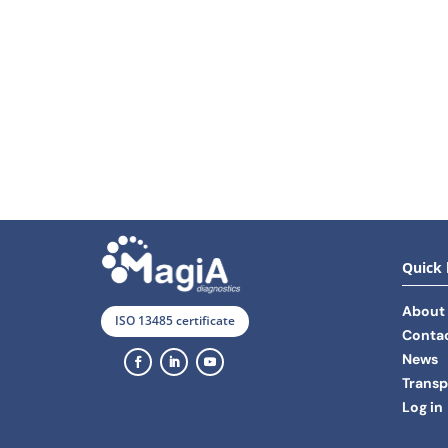
Quick 
About
ISO 13485 certificate
Contac
News
Transp
Log in