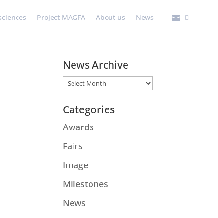
 sciences
Project MAGFA
About us
News

News Archive
News
Archive
Categories
Awards
(4)
Fairs
(7)
Image
(1)
Milestones
(5)
News
(15)