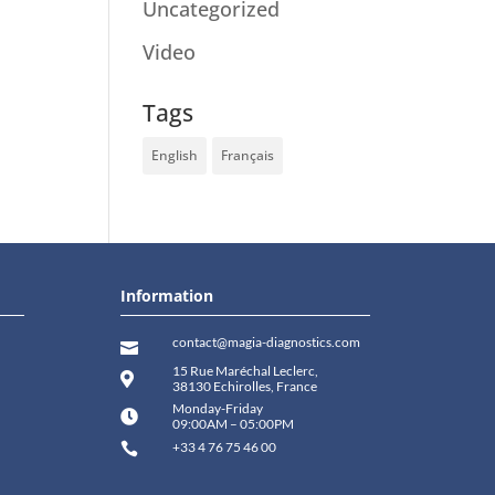
Uncategorized
(60)
Video
(2)
Tags
English
Français
Information
contact@magia-diagnostics.com

15 Rue Maréchal Leclerc,

38130 Echirolles, France
Monday-Friday

09:00AM – 05:00PM
+33 4 76 75 46 00
