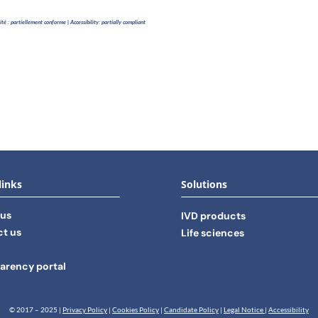
lité : partiellement conforme | Accessibility: partially compliant
links
Solutions
 us
IVD products
t us
Life sciences
arency portal
© 2017 – 2025 |
Privacy Policy
|
Cookies Policy
|
Candidate Policy
|
Legal Notice
|
Accessibility