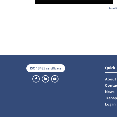
Accessibi
Quick 
ISO 13485 certificate
About
Contac
News
Transp
Log in