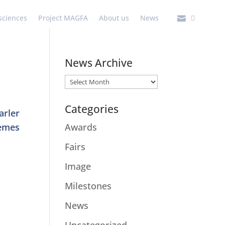
 sciences
Project MAGFA
About us
News

News Archive
News
Archive
Categories
arler
tèmes
Awards
(4)
Fairs
(7)
Image
(1)
Milestones
(5)
News
(15)