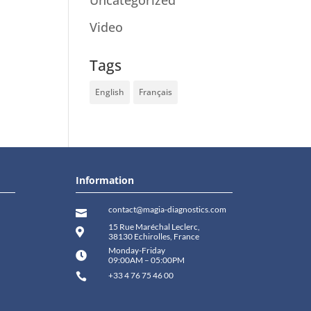
Uncategorized
(60)
Video
(2)
Tags
English
Français
Information
contact@magia-diagnostics.com

15 Rue Maréchal Leclerc,

38130 Echirolles, France
Monday-Friday

09:00AM – 05:00PM
+33 4 76 75 46 00
