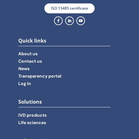
ISO 13485 certificate
Quick links
About us
Contact us
News
Transparency portal
Log in
Solutions
IVD products
Life sciences