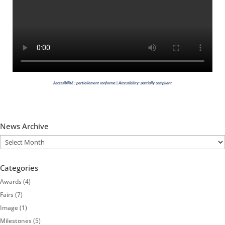
Accessibilité : partiellement conforme | Accessibility: partially compliant
News Archive
News
Archive
Categories
Awards
(4)
Fairs
(7)
Image
(1)
Milestones
(5)