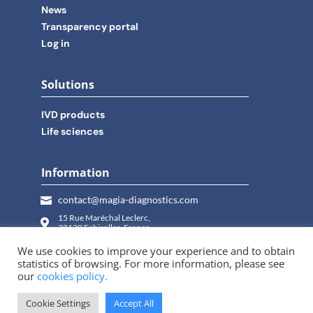
News
Transparency portal
Log in
Solutions
IVD products
Life sciences
Information
contact@magia-diagnostics.com

15 Rue Maréchal Leclerc,

38130 Echirolles, France
Monday-Friday | 09:00AM - 5:00PM

We use cookies to improve your experience and to obtain
statistics of browsing. For more information, please see
+33 4 76 75 46 00

our
cookies policy.
Cookie Settings
Accept All
© 2017 – 2025 |
Privacy Policy
|
Cookies Policy
|
Candidate Policy
|
Legal Notice
|
Accessibility