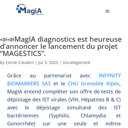
📣📣MagIA diagnostics est heureuse
d’annoncer le lancement du projet
“MAGESTICS”.
by
Cécile Coudert
|
Jul 3, 2025
|
Uncategorized
Grâce au partenariat avec
INFYNITY
BIOMARKERS SAS
et le
CHU Grenoble Alpes
,
MagIA entend compléter son offre de tests de
dépistage des IST virales (VIH, Hépatites B & C)
avec le dépistage simultané des IST
bactériennes (Syphilis, Chlamydia et
Gonorrhée) sur une seule et même