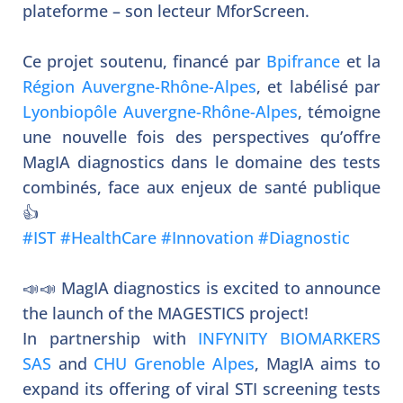
plateforme – son lecteur MforScreen.
Ce projet soutenu, financé par
Bpifrance
et la
Région Auvergne-Rhône-Alpes
, et labélisé par
Lyonbiopôle Auvergne-Rhône-Alpes
, témoigne
une nouvelle fois des perspectives qu’offre
MagIA diagnostics dans le domaine des tests
combinés, face aux enjeux de santé publique
👍
#
IST
#
HealthCare
#
Innovation
#
Diagnostic
📣📣 MagIA diagnostics is excited to announce
the launch of the MAGESTICS project!
In partnership with
INFYNITY BIOMARKERS
SAS
and
CHU Grenoble Alpes
, MagIA aims to
expand its offering of viral STI screening tests