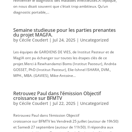
réinventer le diagnostic des maladies infectieuses.À l’époque,
on nous disait souvent que c’était trop ambitieux. Qu’un
diagnostic portable,...
Semaine studieuse pour les parties prenantes
du projet MAGFA.
by
Cécile Coudert
|
Jul 24, 2025
|
Uncategorized
Les équipes de GARDIENS DE VIES, de Institut Pasteur et de
MagIA ont pu échanger sur toutes les étapes clés de ce
projet.Merci à Rewhandamzi Boms (Institut Pasteur), Andréa
GOSSET, PhD (Institut Pasteur), Elie-Ishnel ISHARA, DVM.,
MPH., MBA. (GAVIES), Mike-Antoine...
Retrouvez Paul dans l’émission Objectif
croissance sur BFMTV
by
Cécile Coudert
|
Jul 22, 2025
|
Uncategorized
Retrouvez Paul dans l’émission Objectif
croissance sur BFMTV les Vendredi 25 juillet (autour de 19h50)
et Samedi 27 septembre (autour de 11h50). Il répondra aux