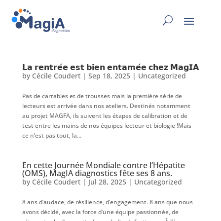
𝗟𝗮 𝗿𝗲𝗻𝘁𝗿𝗲́𝗲 𝗲𝘀𝘁 𝗯𝗶𝗲𝗻 𝗲𝗻𝘁𝗮𝗺𝗲́𝗲 𝗰𝗵𝗲𝘇 𝗠𝗮𝗴𝗜𝗔
by
Cécile Coudert
|
Sep 18, 2025
|
Uncategorized
Pas de cartables et de trousses mais la première série de
lecteurs est arrivée dans nos ateliers. Destinés notamment
au projet MAGFA, ils suivent les étapes de calibration et de
test entre les mains de nos équipes lecteur et biologie !Mais
ce n’est pas tout, la...
En cette Journée Mondiale contre l’Hépatite
(OMS), MagIA diagnostics fête ses 8 ans.
by
Cécile Coudert
|
Jul 28, 2025
|
Uncategorized
8 ans d’audace, de résilience, d’engagement. 8 ans que nous
avons décidé, avec la force d’une équipe passionnée, de