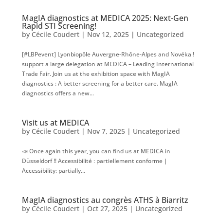
MagIA diagnostics at MEDICA 2025: Next-Gen
Rapid STI Screening!
by
Cécile Coudert
|
Nov 12, 2025
|
Uncategorized
[#LBPevent] Lyonbiopôle Auvergne-Rhône-Alpes and Novéka !
support a large delegation at MEDICA – Leading International
Trade Fair. Join us at the exhibition space with MagIA
diagnostics : A better screening for a better care. MagIA
diagnostics offers a new...
Visit us at MEDICA
by
Cécile Coudert
|
Nov 7, 2025
|
Uncategorized
📣 Once again this year, you can find us at MEDICA in
Düsseldorf !! Accessibilité : partiellement conforme |
Accessibility: partially...
MagIA diagnostics au congrès ATHS à Biarritz
by
Cécile Coudert
|
Oct 27, 2025
|
Uncategorized