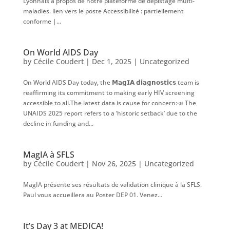
Lyonnais à propos de notre plateforme de dépistage multi-
maladies. lien vers le poste Accessibilité : partiellement
conforme |...
On World AIDS Day
by
Cécile Coudert
|
Dec 1, 2025
|
Uncategorized
On World AIDS Day today, the 𝗠𝗮𝗴𝗜𝗔 𝗱𝗶𝗮𝗴𝗻𝗼𝘀𝘁𝗶𝗰𝘀 team is
reaffirming its commitment to making early HIV screening
accessible to all.The latest data is cause for concern:📣 The
UNAIDS 2025 report refers to a ‘historic setback’ due to the
decline in funding and...
MagIA à SFLS
by
Cécile Coudert
|
Nov 26, 2025
|
Uncategorized
MagIA présente ses résultats de validation clinique à la SFLS.
Paul vous accueillera au Poster DEP 01. Venez...
It’s Day 3 at MEDICA!